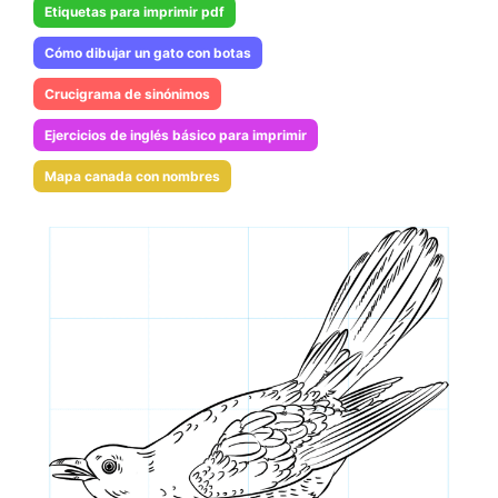
Etiquetas para imprimir pdf
Cómo dibujar un gato con botas
Crucigrama de sinónimos
Ejercicios de inglés básico para imprimir
Mapa canada con nombres