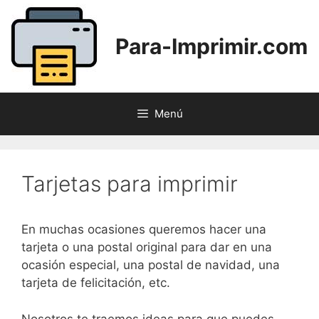
Saltar
al
Para-Imprimir.com
contenido
Menú
Tarjetas para imprimir
En muchas ocasiones queremos hacer una
tarjeta o una postal original para dar en una
ocasión especial, una postal de navidad, una
tarjeta de felicitación, etc.
Nosotros te traemos ideas para que puedes