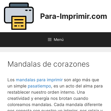
Saltar
al
Para-Imprimir.com
contenido
Menú
Mandalas de corazones
Los
mandalas para imprimir
son algo más que
un simple
pasatiempo
, es un acto del alma para
restablecer nuestro orden interno. Una
creatividad y energía nos brotan cuando
coloreamos mandalas. Cada mandala diferente
nos conecta con nuestro yo interior, nos relaja y