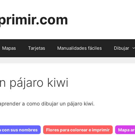
primir.com
Mapas
Tarjetas
Manualidades fáciles
Dibujar
 pájaro kiwi
aprender a como dibujar un pájaro kiwi.
a con sus nombres
Flores para colorear e imprimir
Mapa arg