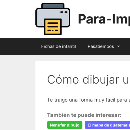
Saltar
al
Para-Im
contenido
Fichas de infantil
Pasatiempos
Cómo dibujar un
Te traigo una forma muy fácil para 
También te puede interesar:
Nenufar dibujo
El mapa de guatemal