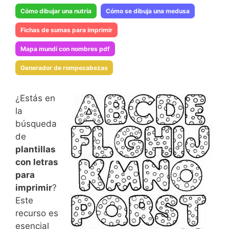
Cómo dibujar una nutria
Cómo se dibuja una medusa
Fichas de sumas para imprimir
Mapa mundi con nombres pdf
Generador de rompecabezas
¿Estás en
la
búsqueda
de
plantillas
con letras
para
imprimir
?
Este
recurso es
esencial